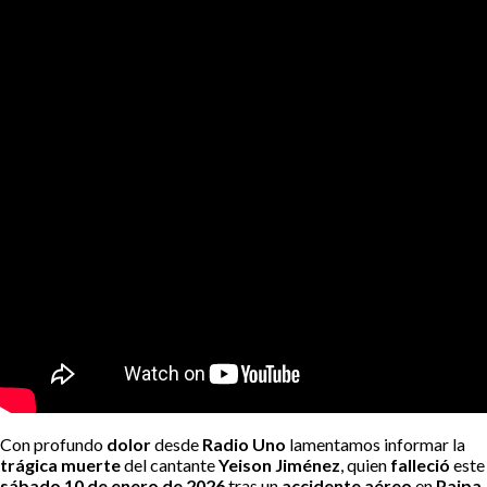
Con profundo
dolor
desde
Radio Uno
lamentamos informar la
trágica muerte
del cantante
Yeison Jiménez
, quien
falleció
este
sábado 10 de enero de 2026
tras un
accidente aéreo
en
Paipa,