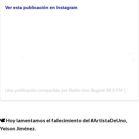
Ver esta publicación en Instagram
Una publicación compartida por Radio Uno Bogotá 88.9 FM (@radiounobogota)
🕊️ Hoy lamentamos el fallecimiento del #ArtistaDeUno,
Yeison Jiménez.