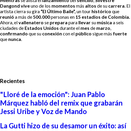
Mientras
se alista el
lanzamiento
del
sencillo
,
Silvestre
Dangond
vive
uno de los
momentos
más
altos
de su
carrera
. El
artista cierra su gira
“El Último Baile”,
un tour
histórico
que
reunió
a más de
500.000
personas en
15 estadios de Colombia.
Ahora, el
vallenatero
se
prepara
para
llevar
su
música
a seis
ciudades de
Estados Unidos
durante el
mes
de
marzo
,
confirmando
que su
conexión
con el
público
sigue más
fuerte
que
nunca
.
Recientes
"Lloré de la emoción": Juan Pablo
Márquez habló del remix que grabarán
Jessi Uribe y Voz de Mando
La Gutti hizo de su desamor un éxito: así