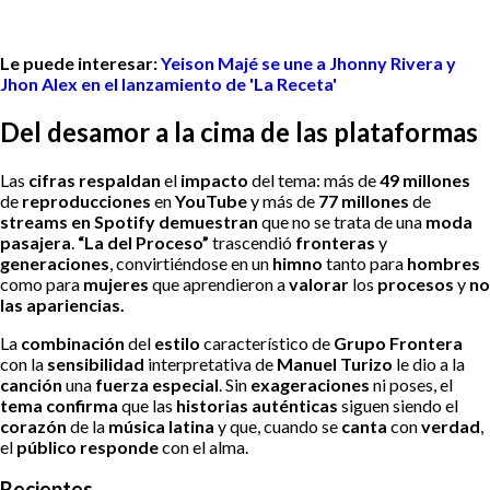
Le puede interesar:
Yeison Majé se une a Jhonny Rivera y
Jhon Alex en el lanzamiento de 'La Receta'
Del desamor a la cima de las plataformas
Las
cifras respaldan
el
impacto
del tema: más de
49 millones
de
reproducciones
en
YouTube
y más de
77 millones
de
streams en Spotify
demuestran
que no se trata de una
moda
pasajera
.
“La del Proceso”
trascendió
fronteras
y
generaciones
, convirtiéndose en un
himno
tanto para
hombres
como para
mujeres
que aprendieron a
valorar
los
procesos
y
no
las apariencias.
La
combinación
del
estilo
característico de
Grupo Frontera
con la
sensibilidad
interpretativa de
Manuel Turizo
le dio a la
canción
una
fuerza especial
. Sin
exageraciones
ni poses, el
tema confirma
que las
historias auténticas
siguen siendo el
corazón
de la
música latina
y que, cuando se
canta
con
verdad
,
el
público responde
con el alma.
Recientes